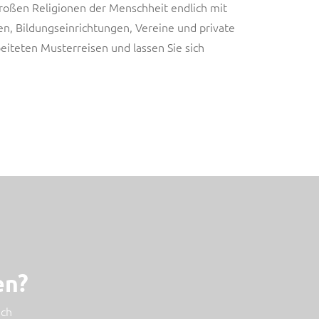
 großen Religionen der Menschheit endlich mit
en, Bildungseinrichtungen, Vereine und private
eiteten Musterreisen und lassen Sie sich
Griechenland
Musterreise
en?
ich