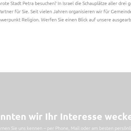
rote Stadt Petra besuchen? In Israel die Schauplätze aller drei
artner für Sie. Seit vielen Jahren organisieren wir für Gemeind
werpunkt Religion. Werfen Sie einen Blick auf unsere ausgearb
Jordanien
Musterreise
nnten wir Ihr Interesse weck
rnen Sie uns kennen – per Phone, Mail oder am besten persönl